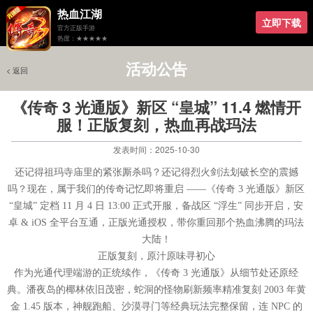
热血江湖
立即下载
官方正版手游
热度：★★★★★
活动公告
< 返回
《传奇 3 光通版》新区 “皇城” 11.4 燃情开
服！正版复刻，热血再战玛法
发表时间：2025-10-30
还记得祖玛寺庙里的紧张厮杀吗？还记得烈火剑法划破长空的震撼
吗？现在，属于我们的传奇记忆即将重启 ——《传奇 3 光通版》新区
“皇城” 定档 11 月 4 日 13:00 正式开服，备战区 “浮生” 同步开启，安
卓 & iOS 全平台互通，正版光通授权，带你重回那个热血沸腾的玛法
大陆！
正版复刻，原汁原味寻初心
作为光通代理端游的正统续作，《传奇 3 光通版》从细节处还原经
典。潘夜岛的椰林依旧茂密，蛇洞的怪物刷新频率精准复刻 2003 年黄
金 1.45 版本，神舰跑船、沙漠寻门等经典玩法完整保留，连 NPC 的