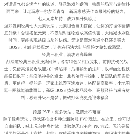
对话语气都充满当年的味道。登录游戏的瞬间，熟悉的场景与旋律扑
面而来，让老玩家一秒梦回青春，新玩家感受传奇最纯粹的魅力。
七大元素加持，战力飙升爽感足
游戏复刻经典七大元素玩法，元素组合自由搭配，让你的打怪体验彻
底升级！合理搭配元素，不仅能对怪物造成高倍伤害，大幅减少刷怪
时间，更能实现越级击杀的快感。无论是面对普通小怪还是强力
BOSS，都能轻松应对，让你在玛法大陆的冒险之路如虎添翼。
经典三职业，满攻速高爆率
战法道经典三职业强势回归，各有特色又相互克制。前排抗伤的战
士，凭借高爆发近战能力冲锋陷阵；后排输出的法师，以华丽远程技
能横扫敌军；能召唤神兽的道士，兼具治疗与控制，是团队的坚实后
盾。更值得一提的是，玩家上线即享满攻速，搭配超高爆率，小地图
逛一圈就能满载而归，高级 BOSS 掉落极品装备、高额经验与稀有材
料，秒速升级不是梦，搬砖打金党更是迎来福音！
跨服 PVP + 更多玩法，激情永不落幕
除了经典玩法，游戏还推出多种全新跨服 PVP 玩法。在这里，你可以
自由组队，喊上兄弟并肩作战，体验绝无仅有的 PK 方式。无论是帮
派团战还是个人竞技，都能让你感受热血碰撞的激情，在玛法大陆书