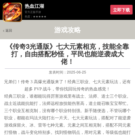
热血江湖
立即下载
官方正版手游
热度：★★★★★
游戏攻略
< 返回
《传奇3光通版》七大元素相克，技能全靠
打，自由搭配秒怪，平民也能逆袭成大
佬！
发表时间：2025-06-25
兄弟们！传奇 3 高爆光通版来了！经典三职业、七大元素玩法，还有
超多 PVP 战斗，带你找回玩传奇的热血感觉！
经典三职业，谁都能玩得厉害游戏里有战士、法师、道士三个职业。
战士近战能抗能打，法师远程放技能伤害高，道士能召唤宝宝帮忙。
三个职业互相克制，没有哪个职业特别强。新手随便选，不管玩哪个
职业，都能在玛法大陆打出一片天。七大元素玩法，搭配对了能逆袭
游戏保留火、冰、雷等七种元素。元素之间互相克制，搭配不同元素
打怪物，战斗变化特别多。找到怪物弱点，用对元素，等级低也能打